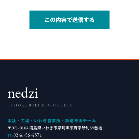
この内容で送信する
nedzi
TOHOKU BOLT MFG. CO., LTD.
本社・工場・いわき営業所・鉄道車両チーム
〒971-8184 福島県いわき市泉町黒須野字砂利59番地
0246-56-4571
TEL