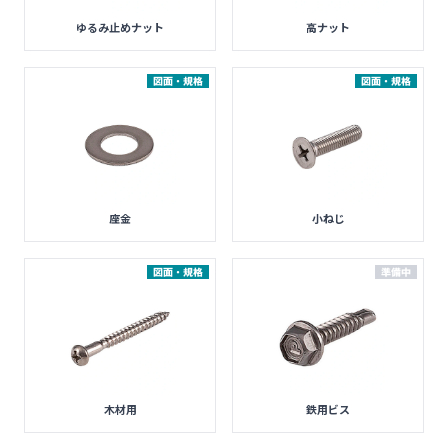
ゆるみ止めナット
高ナット
図面・規格
図面・規格
座金
小ねじ
図面・規格
準備中
木材用
鉄用ビス