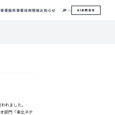
JP
造事業
販売事業
採用情報
お知らせ
/ EN
AIお問合せ
が行われました。
ジオ部門「東北ネヂ