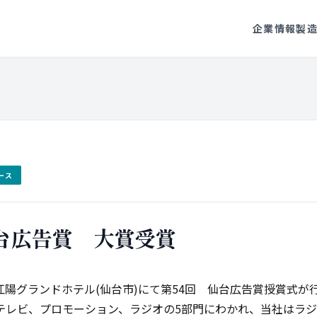
企業情報
製
ース
仙台広告賞 大賞受賞
日 江陽グランドホテル(仙台市)にて第54回 仙台広告賞授賞式
テレビ、プロモーション、ラジオの5部門にわかれ、当社はラ