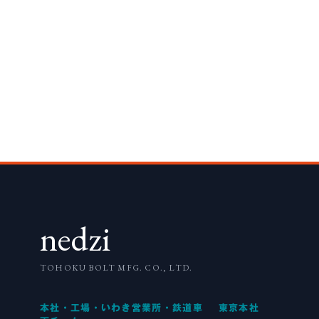
nedzi
TOHOKU BOLT MFG. CO., LTD.
本社・工場・いわき営業所・鉄道車
東京本社