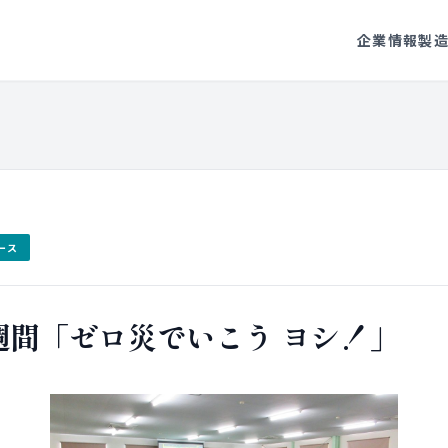
企業情報
製
ース
週間「ゼロ災でいこう ヨシ！」