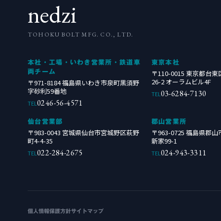
nedzi
TOHOKU BOLT MFG. CO., LTD.
本社・工場・いわき営業所・鉄道車
東京本社
両チーム
〒110-0015 東京都台
26-2 オーラムビル4F
〒971-8184 福島県いわき市泉町黒須野
字砂利59番地
03-6284-7130
TEL
0246-56-4571
TEL
仙台営業部
郡山営業所
〒983-0043 宮城県仙台市宮城野区萩野
〒963-0725 福島県
町4-4-35
新家99-1
022-284-2675
024-943-3311
TEL
TEL
個人情報保護方針
サイトマップ