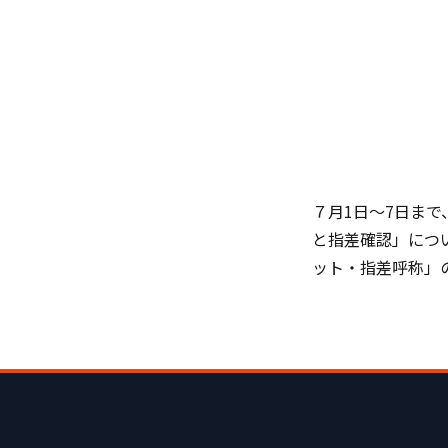
７月1日～7日ま
と指差確認」につ
ット・指差呼称」