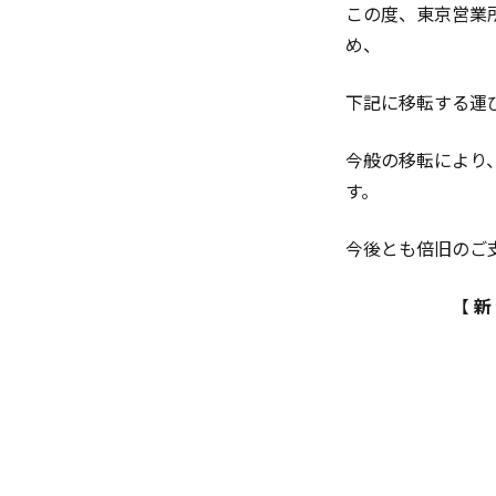
この度、東京営業
め、
下記に移転する運
今般の移転により
す。
今後とも倍旧のご
【
新
※12月16