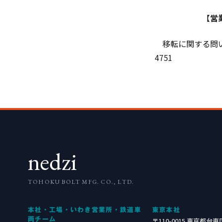
【
営
移転に関する問い合わせ
4751
nedzi
TOHOKU BOLT MFG. CO., LTD.
本社・工場・いわき営業所・鉄道車
東京本社
両チーム
〒110-0015 東京都台