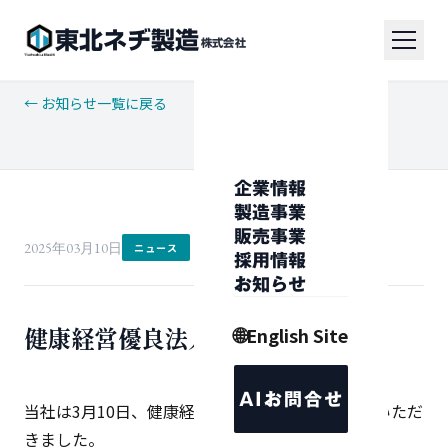
東北ネヂ製造
株式会社
← お知らせ一覧に戻る
企業情報
製造事業
販売事業
2025年03月10日
ニュース
採用情報
お知らせ
健康経営優良法人2025 認定
🌐
English Site
AIお問合せ
当社は3月10日、健康経営優良法人2025の認定をいただ
きました。