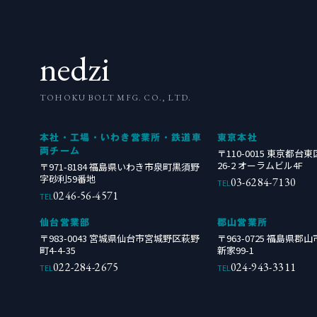
nedzi
TOHOKU BOLT MFG. CO., LTD.
本社・工場・いわき営業所・鉄道車
東京本社
両チーム
〒110-0015 東京都台
26-2 オーラムビル4F
〒971-8184 福島県いわき市泉町黒須野
字砂利59番地
03-6284-7130
TEL
0246-56-4571
TEL
仙台営業部
郡山営業所
〒983-0043 宮城県仙台市宮城野区萩野
〒963-0725 福島県
町4-4-35
新家99-1
022-284-2675
024-943-3311
TEL
TEL