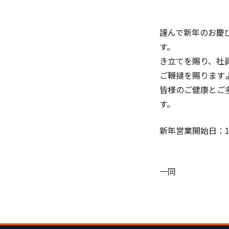
謹んで新年のお慶
す。
き立てを賜り、社
ご鞭撻を賜ります
皆様のご健康とご
す。 本
新年営業開始日：
東北
一同