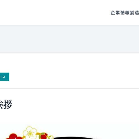
企業情報
製
ース
挨拶